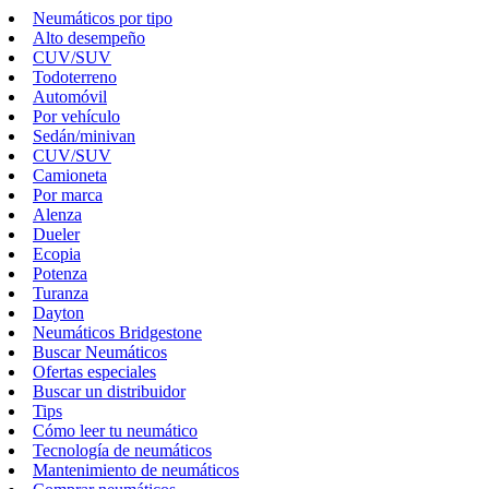
Neumáticos por tipo
Alto desempeño
CUV/SUV
Todoterreno
Automóvil
Por vehículo
Sedán/minivan
CUV/SUV
Camioneta
Por marca
Alenza
Dueler
Ecopia
Potenza
Turanza
Dayton
Neumáticos Bridgestone
Buscar Neumáticos
Ofertas especiales
Buscar un distribuidor
Tips
Cómo leer tu neumático
Tecnología de neumáticos
Mantenimiento de neumáticos