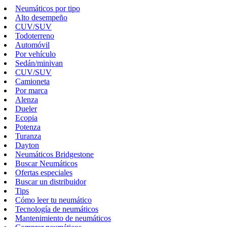
Neumáticos por tipo
Alto desempeño
CUV/SUV
Todoterreno
Automóvil
Por vehículo
Sedán/minivan
CUV/SUV
Camioneta
Por marca
Alenza
Dueler
Ecopia
Potenza
Turanza
Dayton
Neumáticos Bridgestone
Buscar Neumáticos
Ofertas especiales
Buscar un distribuidor
Tips
Cómo leer tu neumático
Tecnología de neumáticos
Mantenimiento de neumáticos