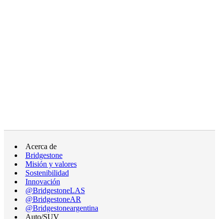
Acerca de
Bridgestone
Misión y valores
Sostenibilidad
Innovación
@BridgestoneLAS
@BridgestoneAR
@Bridgestoneargentina
Auto/SUV