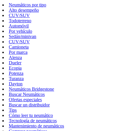
Neumáticos por tipo
Alto desempeño
CUV/SUV
Todoterreno
Automóvil
Por vehículo
Sedán/minivan
CUV/SUV
Camioneta
Por marca
Alenza
Dueler
Ecopia
Potenza
Turanza
Dayton
Neumáticos Bridgestone
Buscar Neumáticos
Ofertas especiales
Buscar un distribuidor
Tips
Cómo leer tu neumático
Tecnología de neumáticos
Mantenimiento de neumáticos