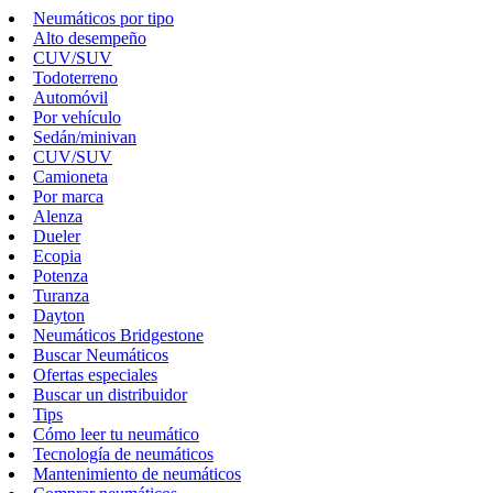
Neumáticos por tipo
Alto desempeño
CUV/SUV
Todoterreno
Automóvil
Por vehículo
Sedán/minivan
CUV/SUV
Camioneta
Por marca
Alenza
Dueler
Ecopia
Potenza
Turanza
Dayton
Neumáticos Bridgestone
Buscar Neumáticos
Ofertas especiales
Buscar un distribuidor
Tips
Cómo leer tu neumático
Tecnología de neumáticos
Mantenimiento de neumáticos