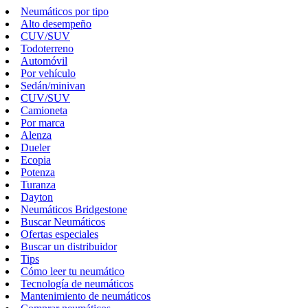
Neumáticos por tipo
Alto desempeño
CUV/SUV
Todoterreno
Automóvil
Por vehículo
Sedán/minivan
CUV/SUV
Camioneta
Por marca
Alenza
Dueler
Ecopia
Potenza
Turanza
Dayton
Neumáticos Bridgestone
Buscar Neumáticos
Ofertas especiales
Buscar un distribuidor
Tips
Cómo leer tu neumático
Tecnología de neumáticos
Mantenimiento de neumáticos