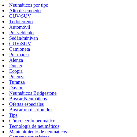
Neumáticos por tipo
Alto desempeño
CUV/SUV
Todoterreno
Automóvil
Por vehículo
Sedán/minivan
CUV/SUV
Camioneta
Por marca
Alenza
Dueler
Ecopia
Potenza
Turanza
Dayton
Neumáticos Bridgestone
Buscar Neumáticos
Ofertas especiales
Buscar un distribuidor
Tips
Cómo leer tu neumático
Tecnología de neumáticos
Mantenimiento de neumáticos