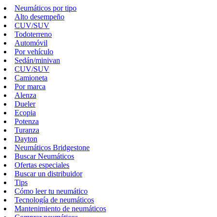
Neumáticos por tipo
Alto desempeño
CUV/SUV
Todoterreno
Automóvil
Por vehículo
Sedán/minivan
CUV/SUV
Camioneta
Por marca
Alenza
Dueler
Ecopia
Potenza
Turanza
Dayton
Neumáticos Bridgestone
Buscar Neumáticos
Ofertas especiales
Buscar un distribuidor
Tips
Cómo leer tu neumático
Tecnología de neumáticos
Mantenimiento de neumáticos