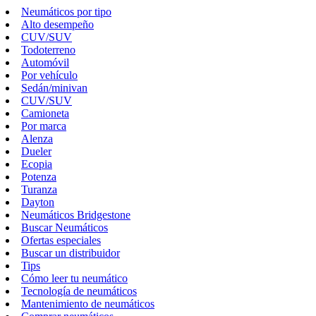
Neumáticos por tipo
Alto desempeño
CUV/SUV
Todoterreno
Automóvil
Por vehículo
Sedán/minivan
CUV/SUV
Camioneta
Por marca
Alenza
Dueler
Ecopia
Potenza
Turanza
Dayton
Neumáticos Bridgestone
Buscar Neumáticos
Ofertas especiales
Buscar un distribuidor
Tips
Cómo leer tu neumático
Tecnología de neumáticos
Mantenimiento de neumáticos