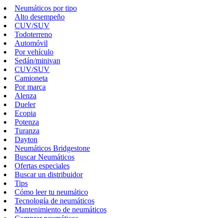
Neumáticos por tipo
Alto desempeño
CUV/SUV
Todoterreno
Automóvil
Por vehículo
Sedán/minivan
CUV/SUV
Camioneta
Por marca
Alenza
Dueler
Ecopia
Potenza
Turanza
Dayton
Neumáticos Bridgestone
Buscar Neumáticos
Ofertas especiales
Buscar un distribuidor
Tips
Cómo leer tu neumático
Tecnología de neumáticos
Mantenimiento de neumáticos