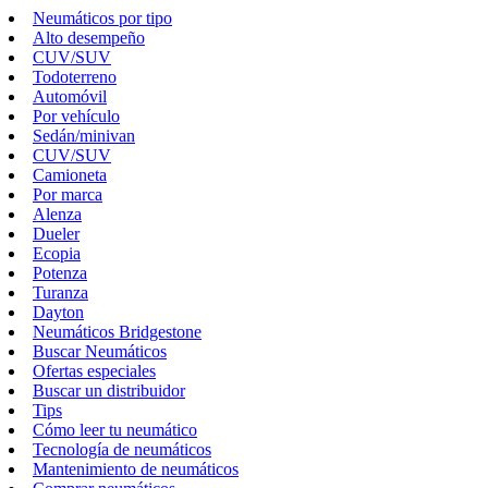
Neumáticos por tipo
Alto desempeño
CUV/SUV
Todoterreno
Automóvil
Por vehículo
Sedán/minivan
CUV/SUV
Camioneta
Por marca
Alenza
Dueler
Ecopia
Potenza
Turanza
Dayton
Neumáticos Bridgestone
Buscar Neumáticos
Ofertas especiales
Buscar un distribuidor
Tips
Cómo leer tu neumático
Tecnología de neumáticos
Mantenimiento de neumáticos