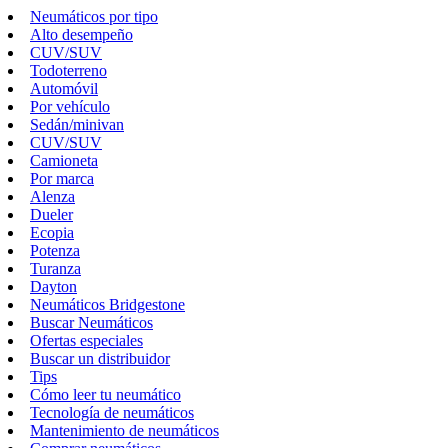
Neumáticos por tipo
Alto desempeño
CUV/SUV
Todoterreno
Automóvil
Por vehículo
Sedán/minivan
CUV/SUV
Camioneta
Por marca
Alenza
Dueler
Ecopia
Potenza
Turanza
Dayton
Neumáticos Bridgestone
Buscar Neumáticos
Ofertas especiales
Buscar un distribuidor
Tips
Cómo leer tu neumático
Tecnología de neumáticos
Mantenimiento de neumáticos