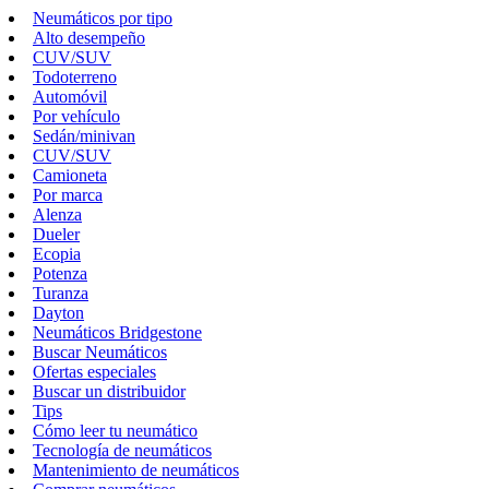
Neumáticos por tipo
Alto desempeño
CUV/SUV
Todoterreno
Automóvil
Por vehículo
Sedán/minivan
CUV/SUV
Camioneta
Por marca
Alenza
Dueler
Ecopia
Potenza
Turanza
Dayton
Neumáticos Bridgestone
Buscar Neumáticos
Ofertas especiales
Buscar un distribuidor
Tips
Cómo leer tu neumático
Tecnología de neumáticos
Mantenimiento de neumáticos