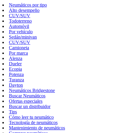
Neumáticos por tipo
Alto desempeño
CUV/SUV
Todoterreno
Automóvil
Por vehículo
Sedán/minivan
CUV/SUV
Camioneta
Por marca
Alenza
Dueler
Ecopia
Potenza
Turanza
Dayton
Neumáticos Bridgestone
Buscar Neumáticos
Ofertas especiales
Buscar un distribuidor
Tips
Cómo leer tu neumático
Tecnología de neumáticos
Mantenimiento de neumáticos