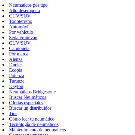
Neumáticos por tipo
Alto desempeño
CUV/SUV
Todoterreno
Automóvil
Por vehículo
Sedán/minivan
CUV/SUV
Camioneta
Por marca
Alenza
Dueler
Ecopia
Potenza
Turanza
Dayton
Neumáticos Bridgestone
Buscar Neumáticos
Ofertas especiales
Buscar un distribuidor
Tips
Cómo leer tu neumático
Tecnología de neumáticos
Mantenimiento de neumáticos