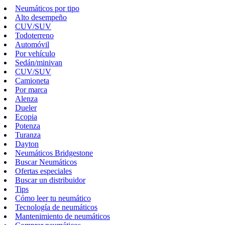
Neumáticos por tipo
Alto desempeño
CUV/SUV
Todoterreno
Automóvil
Por vehículo
Sedán/minivan
CUV/SUV
Camioneta
Por marca
Alenza
Dueler
Ecopia
Potenza
Turanza
Dayton
Neumáticos Bridgestone
Buscar Neumáticos
Ofertas especiales
Buscar un distribuidor
Tips
Cómo leer tu neumático
Tecnología de neumáticos
Mantenimiento de neumáticos