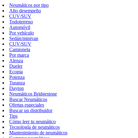
Neumáticos por tipo
Alto desempeño
CUV/SUV
Todoterreno
Automóvil
Por vehículo
Sedán/minivan
CUV/SUV
Camioneta
Por marca
Alenza
Dueler
Ecopia
Potenza
Turanza
Dayton
Neumáticos Bridgestone
Buscar Neumáticos
Ofertas especiales
Buscar un distribuidor
Tips
Cómo leer tu neumático
Tecnología de neumáticos
Mantenimiento de neumáticos