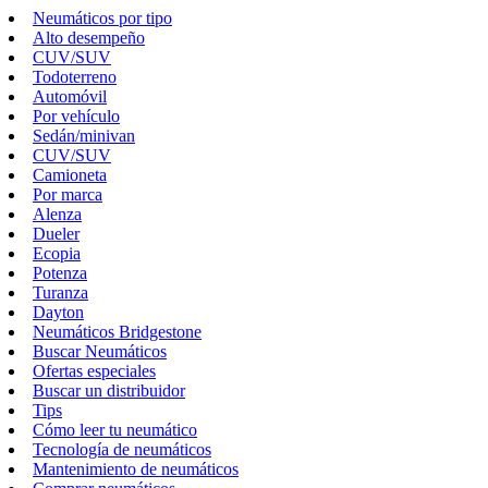
Neumáticos por tipo
Alto desempeño
CUV/SUV
Todoterreno
Automóvil
Por vehículo
Sedán/minivan
CUV/SUV
Camioneta
Por marca
Alenza
Dueler
Ecopia
Potenza
Turanza
Dayton
Neumáticos Bridgestone
Buscar Neumáticos
Ofertas especiales
Buscar un distribuidor
Tips
Cómo leer tu neumático
Tecnología de neumáticos
Mantenimiento de neumáticos