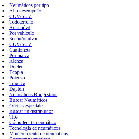
Neumáticos por tipo
Alto desempeño
CUV/SUV
Todoterreno
Automóvil
Por vehículo
Sedán/minivan
CUV/SUV
Camioneta
Por marca
Alenza
Dueler
Ecopia
Potenza
Turanza
Dayton
Neumáticos Bridgestone
Buscar Neumáticos
Ofertas especiales
Buscar un distribuidor
Tips
Cómo leer tu neumático
Tecnología de neumáticos
Mantenimiento de neumáticos