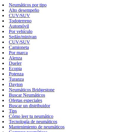
Neumáticos por tipo
Alto desempeño
CUV/SUV
Todoterreno
Automóvil
Por vehículo
Sedán/minivan
CUV/SUV
Camioneta
Por marca
Alenza
Dueler
Ecopia
Potenza
Turanza
Dayton
Neumáticos Bridgestone
Buscar Neumáticos
Ofertas especiales
Buscar un distribuidor
Tips
Cómo leer tu neumático
Tecnología de neumáticos
Mantenimiento de neumáticos