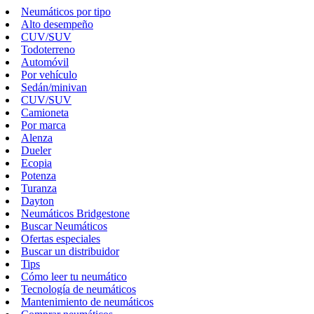
Neumáticos por tipo
Alto desempeño
CUV/SUV
Todoterreno
Automóvil
Por vehículo
Sedán/minivan
CUV/SUV
Camioneta
Por marca
Alenza
Dueler
Ecopia
Potenza
Turanza
Dayton
Neumáticos Bridgestone
Buscar Neumáticos
Ofertas especiales
Buscar un distribuidor
Tips
Cómo leer tu neumático
Tecnología de neumáticos
Mantenimiento de neumáticos