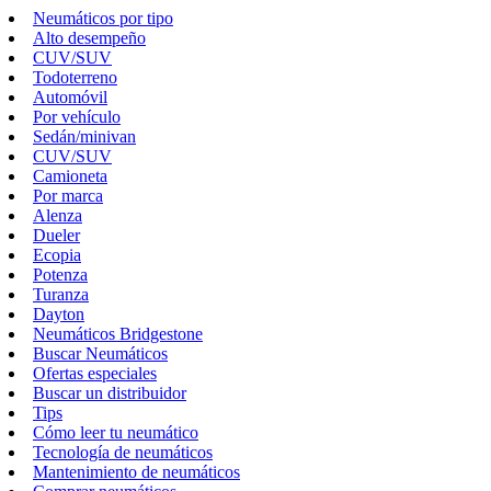
Neumáticos por tipo
Alto desempeño
CUV/SUV
Todoterreno
Automóvil
Por vehículo
Sedán/minivan
CUV/SUV
Camioneta
Por marca
Alenza
Dueler
Ecopia
Potenza
Turanza
Dayton
Neumáticos Bridgestone
Buscar Neumáticos
Ofertas especiales
Buscar un distribuidor
Tips
Cómo leer tu neumático
Tecnología de neumáticos
Mantenimiento de neumáticos