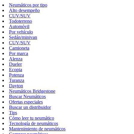
Neumáticos por tipo
Alto desempeño
CUV/SUV
Todoterreno
Automóvil
Por vehículo
Sedán/minivan
CUV/SUV
Camioneta
Por marca
Alenza
Dueler
Ecopia
Potenza
Turanza
Dayton
Neumáticos Bridgestone
Buscar Neumáticos
Ofertas especiales
Buscar un distribuidor
Tips
Cómo leer tu neumático
Tecnología de neumáticos
Mantenimiento de neumáticos