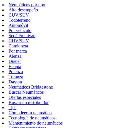
Neumáticos por tipo
Alto desempeño
CUV/SUV
Todoterreno
Automóvil
Por vehículo
Sedán/minivan
CUV/SUV
Camioneta
Por marca
Alenza
Dueler
Ecopia
Potenza
Turanza
Dayton
Neumáticos Bridgestone
Buscar Neumáticos
Ofertas especiales
Buscar un distribuidor
Tips
Cómo leer tu neumático
Tecnología de neumáticos
Mantenimiento de neumáticos