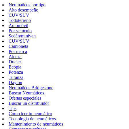
Neumáticos por tipo
Alto desempeño
CUV/SUV
Todoterreno
Automóvil
Por vehículo
Sedán/minivan
CUV/SUV
Camioneta
Por marca
Alenza
Dueler
Ecopia
Potenza
Turanza
Dayton
Neumáticos Bridgestone
Buscar Neumáticos
Ofertas especiales
Buscar un distribuidor
Tips
Cómo leer tu neumático
Tecnología de neumáticos
Mantenimiento de neumáticos