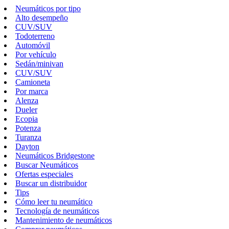
Neumáticos por tipo
Alto desempeño
CUV/SUV
Todoterreno
Automóvil
Por vehículo
Sedán/minivan
CUV/SUV
Camioneta
Por marca
Alenza
Dueler
Ecopia
Potenza
Turanza
Dayton
Neumáticos Bridgestone
Buscar Neumáticos
Ofertas especiales
Buscar un distribuidor
Tips
Cómo leer tu neumático
Tecnología de neumáticos
Mantenimiento de neumáticos