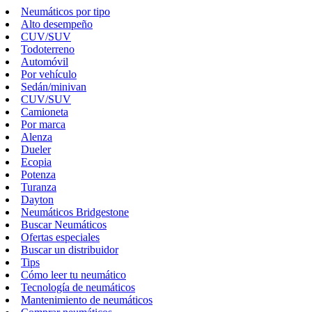
Neumáticos por tipo
Alto desempeño
CUV/SUV
Todoterreno
Automóvil
Por vehículo
Sedán/minivan
CUV/SUV
Camioneta
Por marca
Alenza
Dueler
Ecopia
Potenza
Turanza
Dayton
Neumáticos Bridgestone
Buscar Neumáticos
Ofertas especiales
Buscar un distribuidor
Tips
Cómo leer tu neumático
Tecnología de neumáticos
Mantenimiento de neumáticos