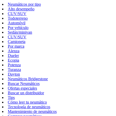
Neumáticos por tipo
Alto desempeño
CUV/SUV
Todoterreno
Automóvil
Por vehículo
Sedán/minivan
CUV/SUV
Camioneta
Por marca
Alenza
Dueler
Ecopia
Potenza
Turanza
Dayton
Neumáticos Bridgestone
Buscar Neumáticos
Ofertas especiales
Buscar un distribuidor
Tips
Cómo leer tu neumático
Tecnología de neumáticos
Mantenimiento de neumáticos