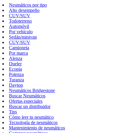
Neumáticos por tipo
Alto desempeño
CUV/SUV
Todoterreno
Automóvil
Por vehículo
Sedán/minivan
CUV/SUV
Camioneta
Por marca
Alenza
Dueler
Ecopia
Potenza
Turanza
Dayton
Neumáticos Bridgestone
Buscar Neumáticos
Ofertas especiales
Buscar un distribuidor
Tips
Cómo leer tu neumático
Tecnología de neumáticos
Mantenimiento de neumáticos