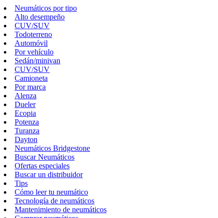
Neumáticos por tipo
Alto desempeño
CUV/SUV
Todoterreno
Automóvil
Por vehículo
Sedán/minivan
CUV/SUV
Camioneta
Por marca
Alenza
Dueler
Ecopia
Potenza
Turanza
Dayton
Neumáticos Bridgestone
Buscar Neumáticos
Ofertas especiales
Buscar un distribuidor
Tips
Cómo leer tu neumático
Tecnología de neumáticos
Mantenimiento de neumáticos