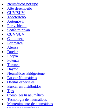
Neumáticos por tipo
Alto desempeño
CUV/SUV
Todoterreno
Automóvil
Por vehículo
Sedán/minivan
CUV/SUV
Camioneta
Por marca
Alenza
Dueler
Ecopia
Potenza
Turanza
Dayton
Neumáticos Bridgestone
Buscar Neumáticos
Ofertas especiales
Buscar un distribuidor
Tips
Cómo leer tu neumático
Tecnología de neumáticos
Mantenimiento de neumáticos