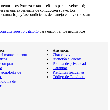
 neumáticos Potenza están diseñados para la velocidad;
desean una experiencia de conducción suave. Los
peratura baje y las condiciones de manejo en invierno sean
Consultá nuestro catálogo
para encontrar los neumáticos
sos
Asistencia
 el mantenimiento
Chat en vivo
ticos
Atención al cliente
 comprar
Política de privacidad
os
Garantías
 tecnología de
Preguntas frecuentes
os
Código de Conducta
nología de
os