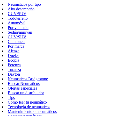
Neumáticos por tipo
Alto desempeño
CUV/SUV
Todoterreno
Automóvil
Por vehículo
Sedán/minivan
CUV/SUV
Camioneta
Por marca
Alenza
Dueler
Ecopia
Potenza
Turanza
Dayton
Neumáticos Bridgestone
Buscar Neumáticos
Ofertas especiales
Buscar un distribuidor
Tips
Cómo leer tu neumático
Tecnología de neumáticos
Mantenimiento de neumáticos