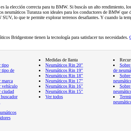
s la elección correcta para tu BMW. Si buscás un alto rendimiento, los
Los neumáticos Turanza son ideales para los conductores de BMW que 
SUV, lo que te permite explorar terrenos desafiantes. Y cuando la tem
cos Bridgestone tienen la tecnología para satisfacer tus necesidades.
Medidas de llanta
Recur
 tipo
Neumáticos Rin 20"
Sobre
 tipo de
Neumáticos Rin 19"
de neumá
Neumáticos Rin 18"
Sobre
r marca
Neumáticos Rin 17"
neumátic
 vehículo
Neumáticos Rin 16"
Sobre
 ciudad
Neumáticos Rin 15"
neumátic
 buscador
Ver todos
Termi
a
neumátic
eumáticos
idores