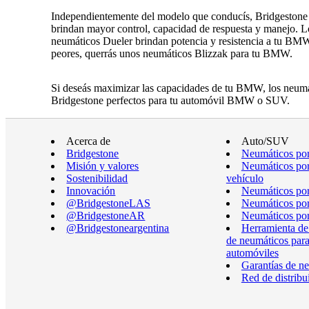
Independientemente del modelo que conducís, Bridgestone e
brindan mayor control, capacidad de respuesta y manejo. 
neumáticos Dueler brindan potencia y resistencia a tu BMW 
peores, querrás unos neumáticos Blizzak para tu BMW.
Si deseás maximizar las capacidades de tu BMW, los neumáti
Bridgestone perfectos para tu automóvil BMW o SUV.
Acerca de
Auto/SUV
Bridgestone
Neumáticos por
Misión y valores
Neumáticos por
Sostenibilidad
vehículo
Innovación
Neumáticos po
@BridgestoneLAS
Neumáticos por
@BridgestoneAR
Neumáticos por
@Bridgestoneargentina
Herramienta de
de neumáticos par
automóviles
Garantías de n
Red de distribu