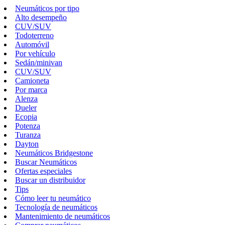
Neumáticos por tipo
Alto desempeño
CUV/SUV
Todoterreno
Automóvil
Por vehículo
Sedán/minivan
CUV/SUV
Camioneta
Por marca
Alenza
Dueler
Ecopia
Potenza
Turanza
Dayton
Neumáticos Bridgestone
Buscar Neumáticos
Ofertas especiales
Buscar un distribuidor
Tips
Cómo leer tu neumático
Tecnología de neumáticos
Mantenimiento de neumáticos