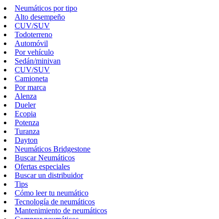
Neumáticos por tipo
Alto desempeño
CUV/SUV
Todoterreno
Automóvil
Por vehículo
Sedán/minivan
CUV/SUV
Camioneta
Por marca
Alenza
Dueler
Ecopia
Potenza
Turanza
Dayton
Neumáticos Bridgestone
Buscar Neumáticos
Ofertas especiales
Buscar un distribuidor
Tips
Cómo leer tu neumático
Tecnología de neumáticos
Mantenimiento de neumáticos