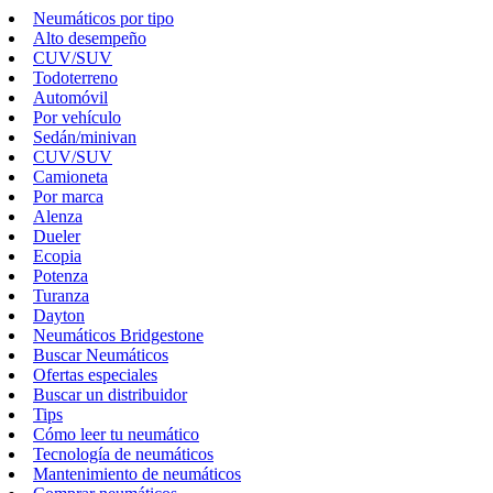
Neumáticos por tipo
Alto desempeño
CUV/SUV
Todoterreno
Automóvil
Por vehículo
Sedán/minivan
CUV/SUV
Camioneta
Por marca
Alenza
Dueler
Ecopia
Potenza
Turanza
Dayton
Neumáticos Bridgestone
Buscar Neumáticos
Ofertas especiales
Buscar un distribuidor
Tips
Cómo leer tu neumático
Tecnología de neumáticos
Mantenimiento de neumáticos