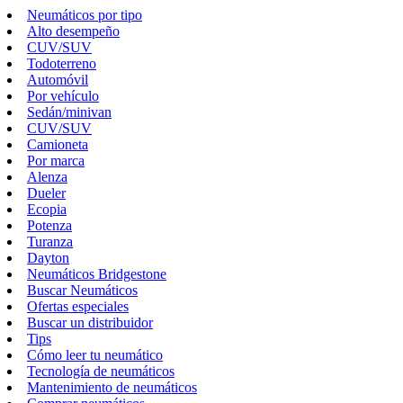
Neumáticos por tipo
Alto desempeño
CUV/SUV
Todoterreno
Automóvil
Por vehículo
Sedán/minivan
CUV/SUV
Camioneta
Por marca
Alenza
Dueler
Ecopia
Potenza
Turanza
Dayton
Neumáticos Bridgestone
Buscar Neumáticos
Ofertas especiales
Buscar un distribuidor
Tips
Cómo leer tu neumático
Tecnología de neumáticos
Mantenimiento de neumáticos