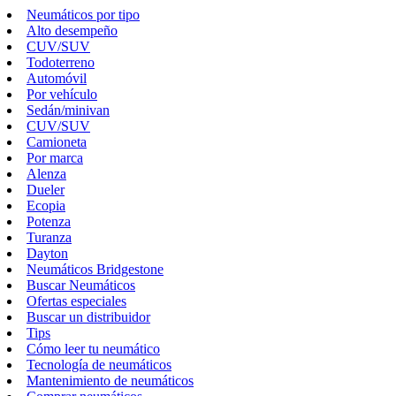
Neumáticos por tipo
Alto desempeño
CUV/SUV
Todoterreno
Automóvil
Por vehículo
Sedán/minivan
CUV/SUV
Camioneta
Por marca
Alenza
Dueler
Ecopia
Potenza
Turanza
Dayton
Neumáticos Bridgestone
Buscar Neumáticos
Ofertas especiales
Buscar un distribuidor
Tips
Cómo leer tu neumático
Tecnología de neumáticos
Mantenimiento de neumáticos