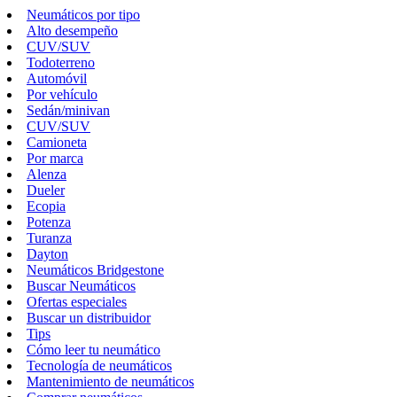
Neumáticos por tipo
Alto desempeño
CUV/SUV
Todoterreno
Automóvil
Por vehículo
Sedán/minivan
CUV/SUV
Camioneta
Por marca
Alenza
Dueler
Ecopia
Potenza
Turanza
Dayton
Neumáticos Bridgestone
Buscar Neumáticos
Ofertas especiales
Buscar un distribuidor
Tips
Cómo leer tu neumático
Tecnología de neumáticos
Mantenimiento de neumáticos