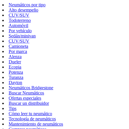
Neumáticos por tipo
Alto desempeño
CUV/SUV
Todoterreno
Automóvil
Por vehículo
Sedán/minivan
CUV/SUV
Camioneta
Por marca
Alenza
Dueler
Ecopia
Potenza
Turanza
Dayton
Neumáticos Bridgestone
Buscar Neumáticos
Ofertas especiales
Buscar un distribuidor
Tips
Cómo leer tu neumático
Tecnología de neumáticos
Mantenimiento de neumáticos