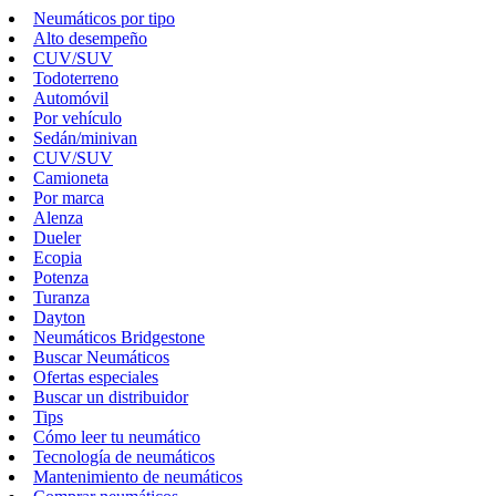
Neumáticos por tipo
Alto desempeño
CUV/SUV
Todoterreno
Automóvil
Por vehículo
Sedán/minivan
CUV/SUV
Camioneta
Por marca
Alenza
Dueler
Ecopia
Potenza
Turanza
Dayton
Neumáticos Bridgestone
Buscar Neumáticos
Ofertas especiales
Buscar un distribuidor
Tips
Cómo leer tu neumático
Tecnología de neumáticos
Mantenimiento de neumáticos