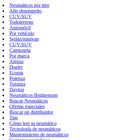
Neumáticos por tipo
Alto desempeño
CUV/SUV
Todoterreno
Automóvil
Por vehículo
Sedán/minivan
CUV/SUV
Camioneta
Por marca
Alenza
Dueler
Ecopia
Potenza
Turanza
Dayton
Neumáticos Bridgestone
Buscar Neumáticos
Ofertas especiales
Buscar un distribuidor
Tips
Cómo leer tu neumático
Tecnología de neumáticos
Mantenimiento de neumáticos