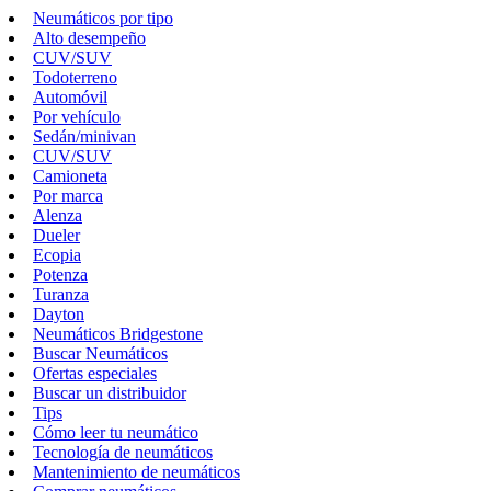
Neumáticos por tipo
Alto desempeño
CUV/SUV
Todoterreno
Automóvil
Por vehículo
Sedán/minivan
CUV/SUV
Camioneta
Por marca
Alenza
Dueler
Ecopia
Potenza
Turanza
Dayton
Neumáticos Bridgestone
Buscar Neumáticos
Ofertas especiales
Buscar un distribuidor
Tips
Cómo leer tu neumático
Tecnología de neumáticos
Mantenimiento de neumáticos