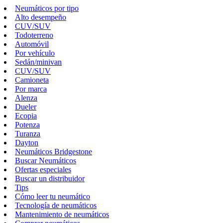
Neumáticos por tipo
Alto desempeño
CUV/SUV
Todoterreno
Automóvil
Por vehículo
Sedán/minivan
CUV/SUV
Camioneta
Por marca
Alenza
Dueler
Ecopia
Potenza
Turanza
Dayton
Neumáticos Bridgestone
Buscar Neumáticos
Ofertas especiales
Buscar un distribuidor
Tips
Cómo leer tu neumático
Tecnología de neumáticos
Mantenimiento de neumáticos