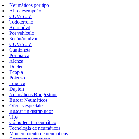
Neumáticos por tipo
Alto desempeño
CUV/SUV
Todoterreno
Automóvil
Por vehículo
Sedán/minivan
CUV/SUV
Camioneta
Por marca
Alenza
Dueler
Ecopia
Potenza
Turanza
Dayton
Neumáticos Bridgestone
Buscar Neumáticos
Ofertas especiales
Buscar un distribuidor
Tips
Cómo leer tu neumático
Tecnología de neumáticos
Mantenimiento de neumáticos