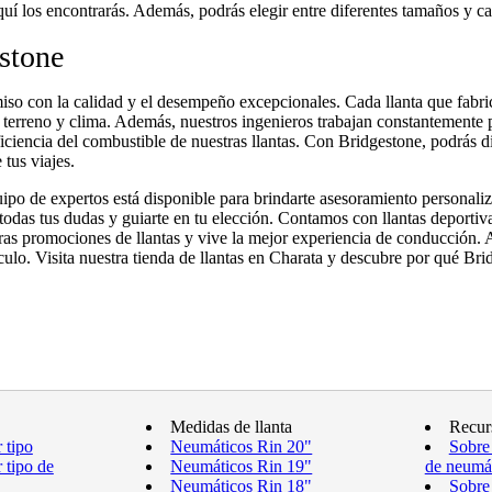
 aquí los encontrarás. Además, podrás elegir entre diferentes tamaños y c
estone
o con la calidad y el desempeño excepcionales. Cada llanta que fabric
e terreno y clima. Además, nuestros ingenieros trabajan constantemente p
 eficiencia del combustible de nuestras llantas. Con Bridgestone, podrás
 tus viajes.
quipo de expertos está disponible para brindarte asesoramiento personali
odas tus dudas y guiarte en tu elección. Contamos con llantas deportiva
as promociones de llantas y vive la mejor experiencia de conducción. Al
ulo. Visita nuestra tienda de llantas en Charata y descubre por qué Br
Medidas de llanta
Recur
 tipo
Neumáticos Rin 20"
Sobre
 tipo de
Neumáticos Rin 19"
de neumá
Neumáticos Rin 18"
Sobre