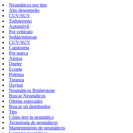
Neumáticos por tipo
Alto desempeño
CUV/SUV
Todoterreno
Automóvil
Por vehículo
Sedán/minivan
CUV/SUV
Camioneta
Por marca
Alenza
Dueler
Ecopia
Potenza
Turanza
Dayton
Neumáticos Bridgestone
Buscar Neumáticos
Ofertas especiales
Buscar un distribuidor
Tips
Cómo leer tu neumático
Tecnología de neumáticos
Mantenimiento de neumáticos