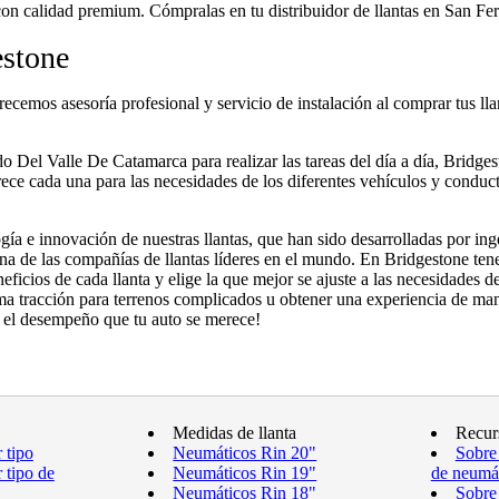
 con calidad premium. Cómpralas en tu distribuidor de llantas en San 
estone
recemos asesoría profesional y servicio de instalación al comprar tus 
o Del Valle De Catamarca para realizar las tareas del día a día, Bridgest
rece cada una para las necesidades de los diferentes vehículos y conduc
ogía e innovación de nuestras llantas, que han sido desarrolladas por i
a de las compañías de llantas líderes en el mundo. En Bridgestone tenem
neficios de cada llanta y elige la que mejor se ajuste a las necesidades
a tracción para terrenos complicados u obtener una experiencia de manej
 el desempeño que tu auto se merece!
Medidas de llanta
Recur
 tipo
Neumáticos Rin 20"
Sobre
 tipo de
Neumáticos Rin 19"
de neumá
Neumáticos Rin 18"
Sobre