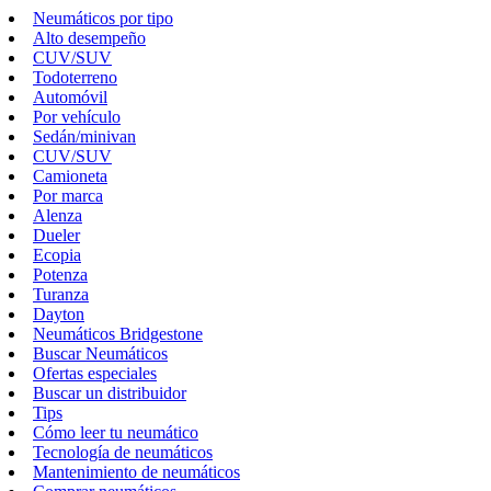
Neumáticos por tipo
Alto desempeño
CUV/SUV
Todoterreno
Automóvil
Por vehículo
Sedán/minivan
CUV/SUV
Camioneta
Por marca
Alenza
Dueler
Ecopia
Potenza
Turanza
Dayton
Neumáticos Bridgestone
Buscar Neumáticos
Ofertas especiales
Buscar un distribuidor
Tips
Cómo leer tu neumático
Tecnología de neumáticos
Mantenimiento de neumáticos