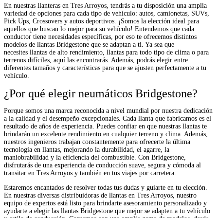
En nuestras llanteras en Tres Arroyos, tendrás a tu disposición una amplia
variedad de opciones para cada tipo de vehículo: autos, camionetas, SUVs,
Pick Ups, Crossovers y autos deportivos. ¡Somos la elección ideal para
aquellos que buscan lo mejor para su vehículo! Entendemos que cada
conductor tiene necesidades específicas, por eso te ofrecemos distintos
modelos de llantas Bridgestone que se adaptan a ti. Ya sea que
necesites llantas de alto rendimiento, llantas para todo tipo de clima o para
terrenos difíciles, aquí las encontrarás. Además, podrás elegir entre
diferentes tamaños y características para que se ajusten perfectamente a tu
vehículo.
¿Por qué elegir neumáticos Bridgestone?
Porque somos una marca reconocida a nivel mundial por nuestra dedicación
a la calidad y el desempeño excepcionales. Cada llanta que fabricamos es el
resultado de años de experiencia. Puedes confiar en que nuestras llantas te
brindarán un excelente rendimiento en cualquier terreno y clima. Además,
nuestros ingenieros trabajan constantemente para ofrecerte la última
tecnología en llantas, mejorando la durabilidad, el agarre, la
maniobrabilidad y la eficiencia del combustible. Con Bridgestone,
disfrutarás de una experiencia de conducción suave, segura y cómoda al
transitar en Tres Arroyos y también en tus viajes por carretera.
Estaremos encantados de resolver todas tus dudas y guiarte en tu elección.
En nuestras diversas distribuidoras de llantas en Tres Arroyos, nuestro
equipo de expertos está listo para brindarte asesoramiento personalizado y
ayudarte a elegir las llantas Bridgestone que mejor se adapten a tu vehículo