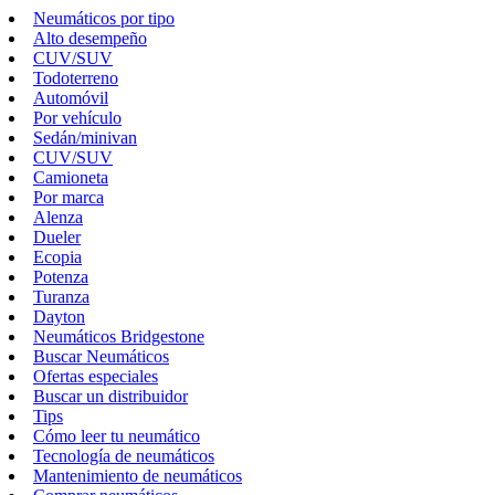
Neumáticos por tipo
Alto desempeño
CUV/SUV
Todoterreno
Automóvil
Por vehículo
Sedán/minivan
CUV/SUV
Camioneta
Por marca
Alenza
Dueler
Ecopia
Potenza
Turanza
Dayton
Neumáticos Bridgestone
Buscar Neumáticos
Ofertas especiales
Buscar un distribuidor
Tips
Cómo leer tu neumático
Tecnología de neumáticos
Mantenimiento de neumáticos