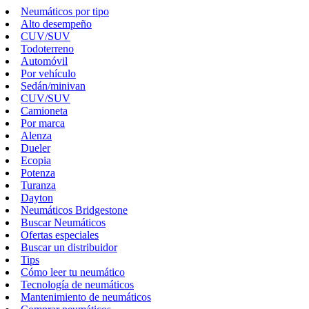
Neumáticos por tipo
Alto desempeño
CUV/SUV
Todoterreno
Automóvil
Por vehículo
Sedán/minivan
CUV/SUV
Camioneta
Por marca
Alenza
Dueler
Ecopia
Potenza
Turanza
Dayton
Neumáticos Bridgestone
Buscar Neumáticos
Ofertas especiales
Buscar un distribuidor
Tips
Cómo leer tu neumático
Tecnología de neumáticos
Mantenimiento de neumáticos