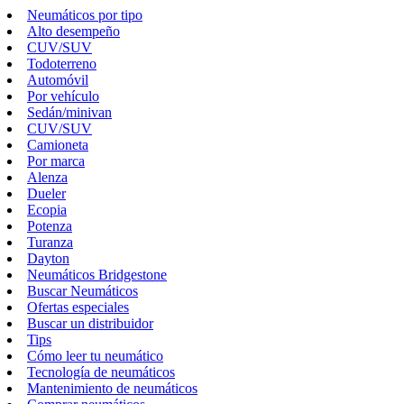
Neumáticos por tipo
Alto desempeño
CUV/SUV
Todoterreno
Automóvil
Por vehículo
Sedán/minivan
CUV/SUV
Camioneta
Por marca
Alenza
Dueler
Ecopia
Potenza
Turanza
Dayton
Neumáticos Bridgestone
Buscar Neumáticos
Ofertas especiales
Buscar un distribuidor
Tips
Cómo leer tu neumático
Tecnología de neumáticos
Mantenimiento de neumáticos