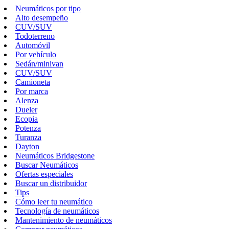
Neumáticos por tipo
Alto desempeño
CUV/SUV
Todoterreno
Automóvil
Por vehículo
Sedán/minivan
CUV/SUV
Camioneta
Por marca
Alenza
Dueler
Ecopia
Potenza
Turanza
Dayton
Neumáticos Bridgestone
Buscar Neumáticos
Ofertas especiales
Buscar un distribuidor
Tips
Cómo leer tu neumático
Tecnología de neumáticos
Mantenimiento de neumáticos