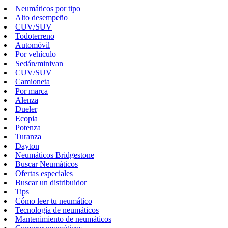
Neumáticos por tipo
Alto desempeño
CUV/SUV
Todoterreno
Automóvil
Por vehículo
Sedán/minivan
CUV/SUV
Camioneta
Por marca
Alenza
Dueler
Ecopia
Potenza
Turanza
Dayton
Neumáticos Bridgestone
Buscar Neumáticos
Ofertas especiales
Buscar un distribuidor
Tips
Cómo leer tu neumático
Tecnología de neumáticos
Mantenimiento de neumáticos